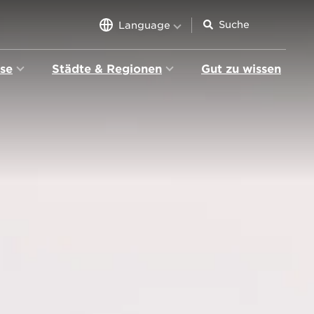
Language
sse
Städte & Regionen
Gut zu wissen
tion