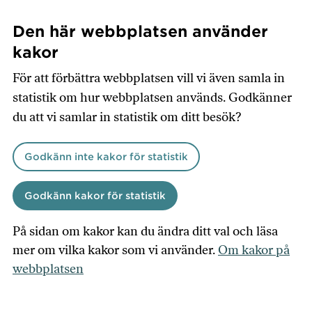
Den här webbplatsen använder
kakor
Hoppa
Search
För att förbättra webbplatsen vill vi även samla in
till
statistik om hur webbplatsen används. Godkänner
huvudinnehåll
du att vi samlar in statistik om ditt besök?
Godkänn inte kakor för statistik
Godkänn kakor för statistik
På sidan om kakor kan du ändra ditt val och läsa
Användbara länkar
mer om vilka kakor som vi använder.
Om kakor på
#visitskane
webbplatsen
Tripadvisor
Om denna hemsida